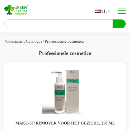
NL
Over het bedrijf
Catalogus
Voornaamst
Catalogus
Professionele cosmetica
Contractproductie
Professionele cosmetica
Contacten
UA
PL
ES
NL
FR
DE
BG
EN
MAKE-UP REMOVER VOOR HET GEZICHT, 250 ML