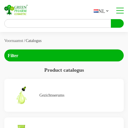
NL
Over het bedrijf
Catalogus
Voornaamst
Catalogus
Contractproductie
Filter
Contacten
Product catalogus
Gezichtsserums
UA
PL
ES
NL
FR
DE
BG
EN